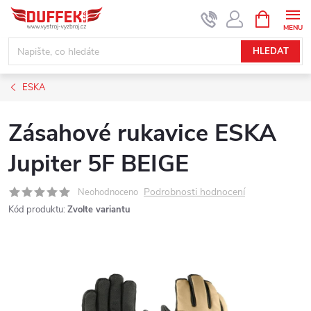
Přejít
NÁKUPNÍ
KOŠÍK
na
obsah
HLEDAT
ESKA
Zásahové rukavice ESKA
Jupiter 5F BEIGE
Podrobnosti hodnocení
Neohodnoceno
Kód produktu:
Zvolte variantu