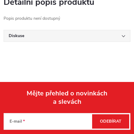
Detailní popis produktu
Popis produktu není dostupný
Diskuse
Mějte přehled o novinkách
a slevách
Z
á
E-mail
ODEBÍRAT