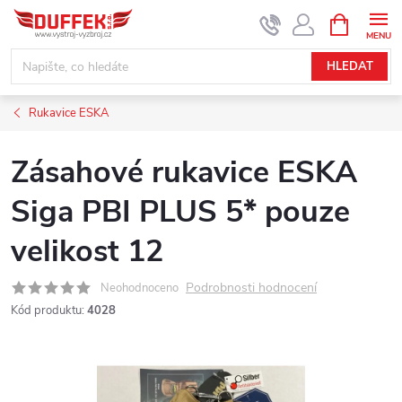
Přejít
NÁKUPNÍ
KOŠÍK
na
obsah
HLEDAT
Rukavice ESKA
Zásahové rukavice ESKA
Siga PBI PLUS 5* pouze
velikost 12
Podrobnosti hodnocení
Neohodnoceno
Kód produktu:
4028