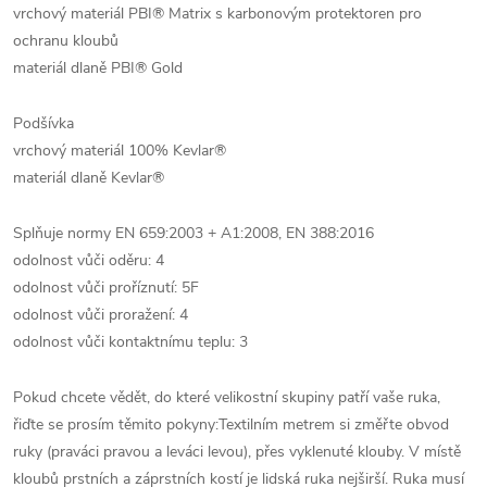
vrchový materiál PBI® Matrix s karbonovým protektoren pro
ochranu kloubů
materiál dlaně PBI® Gold
Podšívka
vrchový materiál 100% Kevlar®
materiál dlaně Kevlar®
Splňuje normy EN 659:2003 + A1:2008, EN 388:2016
odolnost vůči oděru: 4
odolnost vůči proříznutí: 5F
odolnost vůči proražení: 4
odolnost vůči kontaktnímu teplu: 3
Pokud chcete vědět, do které velikostní skupiny patří vaše ruka,
řiďte se prosím těmito pokyny:Textilním metrem si změřte obvod
ruky (praváci pravou a leváci levou), přes vyklenuté klouby. V místě
kloubů prstních a záprstních kostí je lidská ruka nejširší. Ruka musí