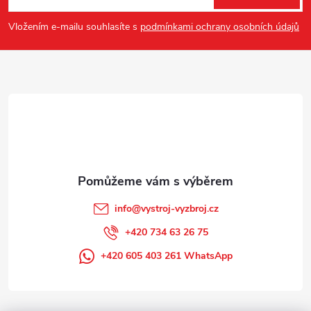
p
Vložením e-mailu souhlasíte s
podmínkami ochrany osobních údajů
a
t
í
info
@
vystroj-vyzbroj.cz
+420 734 63 26 75
+420 605 403 261 WhatsApp