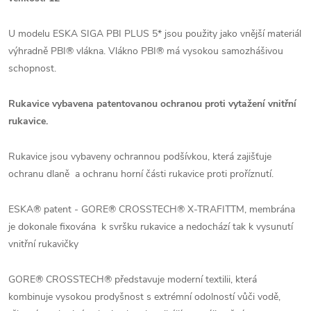
U modelu ESKA SIGA PBI PLUS 5* jsou použity jako vnější materiál
výhradně PBI® vlákna. Vlákno PBI® má vysokou samozhášivou
schopnost.
Rukavice vybavena patentovanou ochranou proti vytažení vnitřní
rukavice.
Rukavice jsou vybaveny ochrannou podšívkou, která zajišťuje
ochranu dlaně a ochranu horní části rukavice proti proříznutí.
ESKA® patent - GORE® CROSSTECH® X-TRAFITTM, membrána
je dokonale fixována k svršku rukavice a nedochází tak k vysunutí
vnitřní rukavičky
GORE® CROSSTECH® představuje moderní textilii, která
kombinuje vysokou prodyšnost s extrémní odolností vůči vodě,