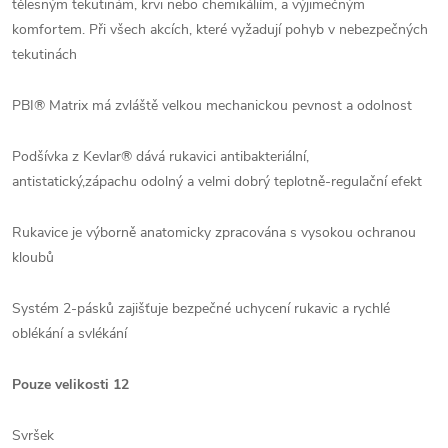
tělesným tekutinám, krvi nebo chemikáliím, a výjimečným
komfortem. Při všech akcích, které vyžadují pohyb v nebezpečných
tekutinách
PBI® Matrix má zvláště velkou mechanickou pevnost a odolnost
Podšívka z Kevlar® dává rukavici antibakteriální,
antistatický,zápachu odolný a velmi dobrý teplotně-regulační efekt
Rukavice je výborně anatomicky zpracována s vysokou ochranou
kloubů
Systém 2-pásků zajišťuje bezpečné uchycení rukavic a rychlé
oblékání a svlékání
Pouze velikosti 12
Svršek