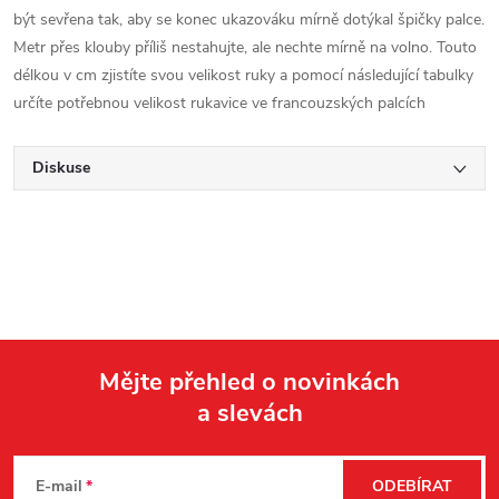
být sevřena tak, aby se konec ukazováku mírně dotýkal špičky palce.
Metr přes klouby příliš nestahujte, ale nechte mírně na volno. Touto
délkou v cm zjistíte svou velikost ruky a pomocí následující tabulky
určíte potřebnou velikost rukavice ve francouzských palcích
Diskuse
Mějte přehled o novinkách
a slevách
Z
á
E-mail
ODEBÍRAT