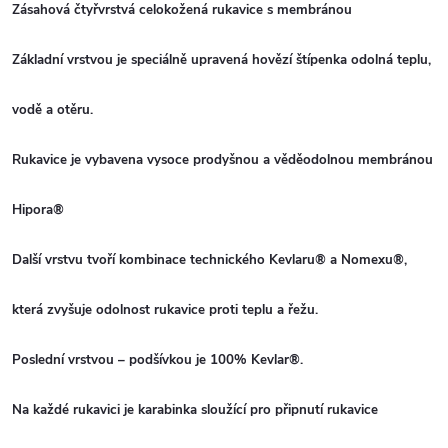
Zásahová čtyřvrstvá celokožená rukavice s membránou
Základní vrstvou je speciálně upravená hovězí štípenka odolná teplu,
vodě a otěru.
Rukavice je vybavena vysoce prodyšnou a věděodolnou membránou
Hipora®
Další vrstvu tvoří kombinace technického Kevlaru® a Nomexu®,
která zvyšuje odolnost rukavice proti teplu a řežu.
Poslední vrstvou – podšívkou je 100% Kevlar®.
Na každé rukavici je karabinka sloužící pro připnutí rukavice