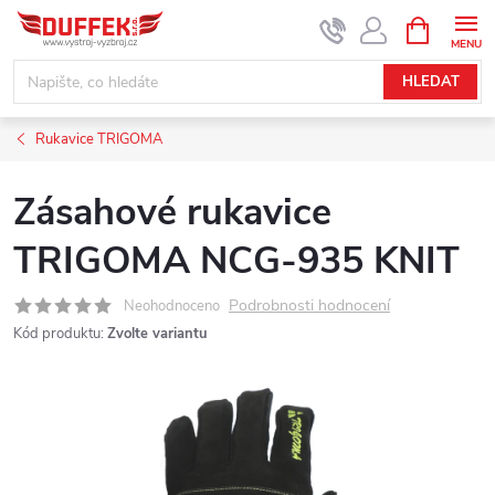
Přejít
NÁKUPNÍ
KOŠÍK
na
obsah
HLEDAT
Rukavice TRIGOMA
Zásahové rukavice
TRIGOMA NCG-935 KNIT
Podrobnosti hodnocení
Neohodnoceno
Kód produktu:
Zvolte variantu