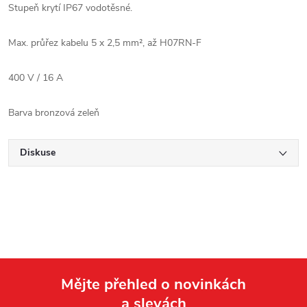
Stupeň krytí IP67 vodotěsné.
Max. průřez kabelu 5 x 2,5 mm², až H07RN-F
400 V / 16 A
Barva bronzová zeleň
Diskuse
Mějte přehled o novinkách
a slevách