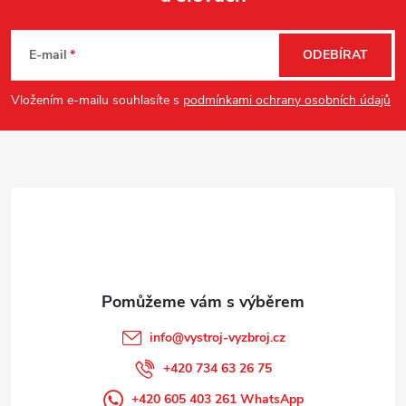
Z
á
E-mail
ODEBÍRAT
p
Vložením e-mailu souhlasíte s
podmínkami ochrany osobních údajů
a
t
í
info
@
vystroj-vyzbroj.cz
+420 734 63 26 75
+420 605 403 261 WhatsApp