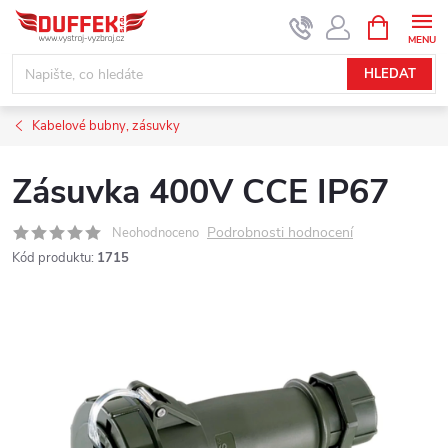
Přejít
NÁKUPNÍ
KOŠÍK
na
obsah
HLEDAT
Kabelové bubny, zásuvky
Zásuvka 400V CCE IP67
Podrobnosti hodnocení
Neohodnoceno
Kód produktu:
1715