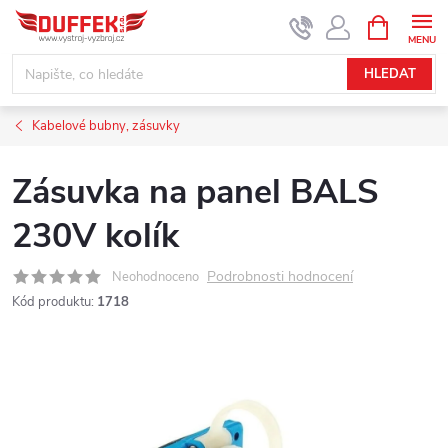
Přejít
NÁKUPNÍ
KOŠÍK
na
obsah
HLEDAT
Kabelové bubny, zásuvky
Zásuvka na panel BALS
230V kolík
Podrobnosti hodnocení
Neohodnoceno
Kód produktu:
1718