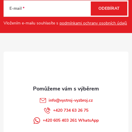
á
E-mail
ODEBÍRAT
p
Vložením e-mailu souhlasíte s
podmínkami ochrany osobních údajů
a
t
í
info
@
vystroj-vyzbroj.cz
+420 734 63 26 75
+420 605 403 261 WhatsApp