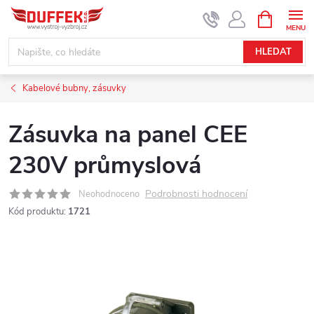
Přejít
NÁKUPNÍ
KOŠÍK
na
obsah
HLEDAT
Kabelové bubny, zásuvky
Zásuvka na panel CEE
230V průmyslová
Podrobnosti hodnocení
Neohodnoceno
Kód produktu:
1721