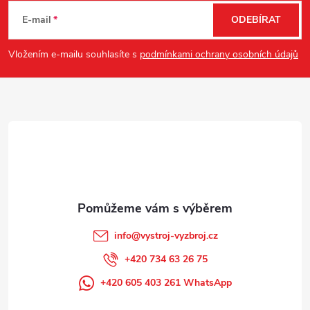
á
E-mail
ODEBÍRAT
p
Vložením e-mailu souhlasíte s
podmínkami ochrany osobních údajů
a
t
í
info
@
vystroj-vyzbroj.cz
+420 734 63 26 75
+420 605 403 261 WhatsApp