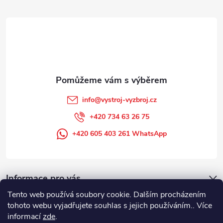
t
í
info
@
vystroj-vyzbroj.cz
+420 734 63 26 75
+420 605 403 261 WhatsApp
Informace pro vás
Tento web používá soubory cookie. Dalším procházením
tohoto webu vyjadřujete souhlas s jejich používáním.. Více
informací
zde
.