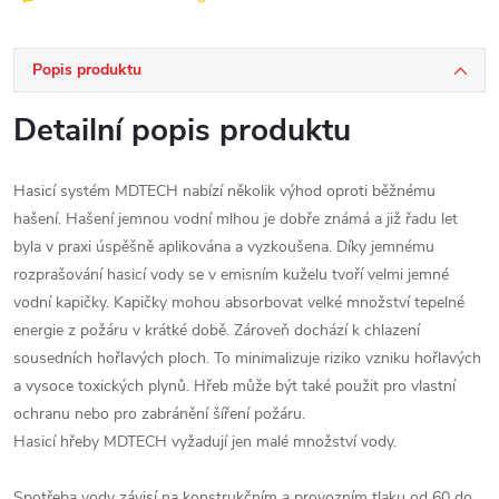
Popis produktu
Detailní popis produktu
Hasicí systém MDTECH nabízí několik výhod oproti běžnému
hašení. Hašení jemnou vodní mlhou je dobře známá a již řadu let
byla v praxi úspěšně aplikována a vyzkoušena. Díky jemnému
rozprašování hasicí vody se v emisním kuželu tvoří velmi jemné
vodní kapičky. Kapičky mohou absorbovat velké množství tepelné
energie z požáru v krátké době. Zároveň dochází k chlazení
sousedních hořlavých ploch. To minimalizuje riziko vzniku hořlavých
a vysoce toxických plynů. Hřeb může být také použit pro vlastní
ochranu nebo pro zabránění šíření požáru.
Hasicí hřeby MDTECH vyžadují jen malé množství vody.
Spotřeba vody závisí na konstrukčním a provozním tlaku od 60 do