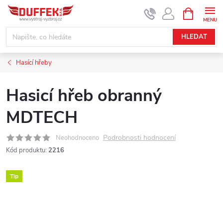
Přejít
NÁKUPNÍ
KOŠÍK
na
obsah
HLEDAT
Hasící hřeby
Hasicí hřeb obranný
MDTECH
Podrobnosti hodnocení
Neohodnoceno
Kód produktu:
2216
Tip