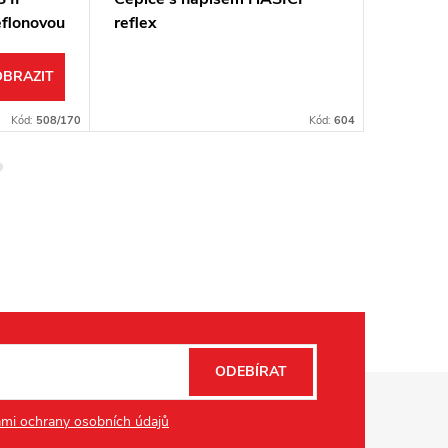
flonovou
reflex
nápise
OBRAZIT
Kód:
508/170
Kód:
604
ODEBÍRAT
mi ochrany osobních údajů