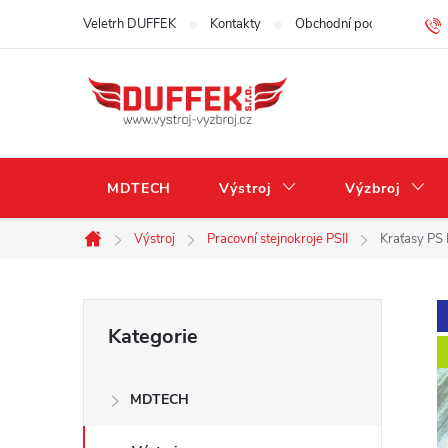
Přejít
Veletrh DUFFEK
Kontakty
Obchodní podmínky
na
obsah
MDTECH
Výstroj
Výzbroj
Výstroj
Pracovní stejnokroje PSII
Kraťasy PS
Domů
P
Přeskočit
Kategorie
kategorie
o
MDTECH
s