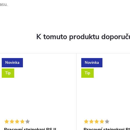
asu.
K tomuto produktu doporuču
Novinka
Novinka
Tip
Tip
Pracovní stejnokroj PS II
Pracovní stejnokroj PS