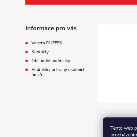
p
a
Informace pro vás
t
Veletrh DUFFEK
Kontakty
í
Obchodní podmínky
Podmínky ochrany osobních
údajů
Tento web p
procházením