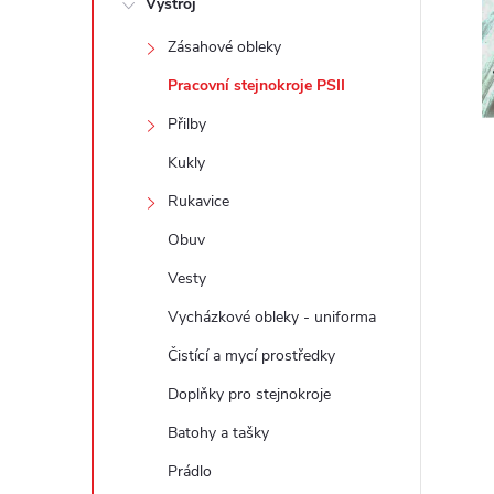
Výstroj
t
Zásahové obleky
r
Pracovní stejnokroje PSII
a
Přilby
Kukly
n
Rukavice
n
Obuv
Vesty
í
Vycházkové obleky - uniforma
p
Čistící a mycí prostředky
a
Doplňky pro stejnokroje
Batohy a tašky
n
Prádlo