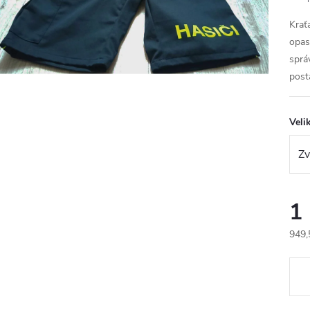
Krať
opas
sprá
post
Veli
1
949,
Měr
cena