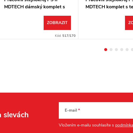
MDTECH dámský komplet s
MDTECH komplet s te
teflonovou úpravou
úpravou
ZOBRAZIT
Z
Kód:
517/170
E-mail
a slevách
Vložením e-mailu souhlasíte s
podmínka