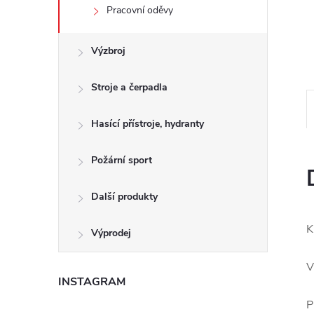
e
Pracovní oděvy
l
Výzbroj
Stroje a čerpadla
Hasící přístroje, hydranty
Požární sport
Další produkty
K
Výprodej
V
INSTAGRAM
P