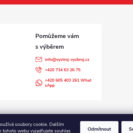
info
@
vystroj-vyzbroj.cz
+420 734 63 26 75
+420 605 403 261 What
sApp
oužívá soubory cookie. Dalším
Odmítnout
S
 tohoto webu vyjadřujete souhlas