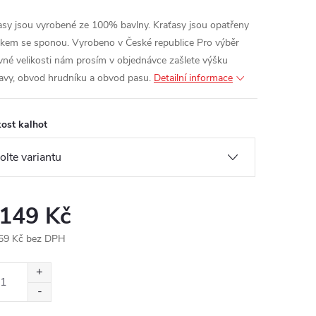
asy jsou vyrobené ze 100% bavlny. Kraťasy jsou opatřeny
kem se sponou.
Vyrobeno v České republice
Pro výběr
vné velikosti nám prosím v objednávce zašlete výšku
avy, obvod hrudníku a obvod pasu.
Detailní informace
kost kalhot
 149 Kč
59 Kč bez DPH
ná
: