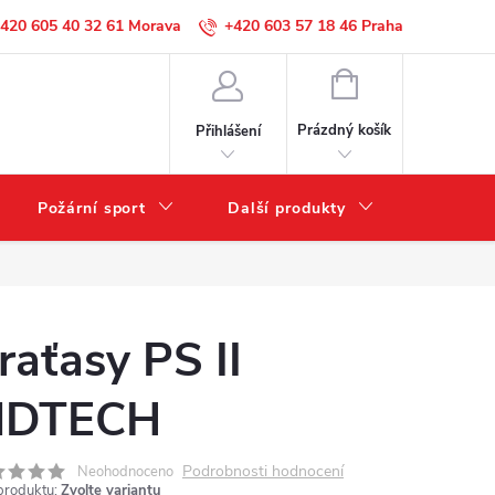
420 605 40 32 61
+420 603 57 18 46
NÁKUPNÍ
KOŠÍK
Prázdný košík
Přihlášení
Požární sport
Další produkty
Výprode
raťasy PS II
DTECH
Podrobnosti hodnocení
Neohodnoceno
produktu:
Zvolte variantu